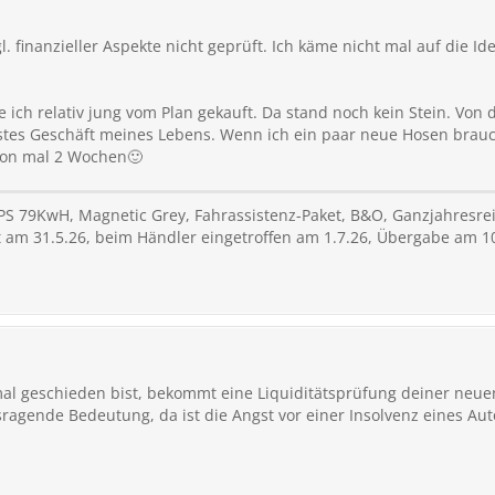
l. finanzieller Aspekte nicht geprüft. Ich käme nicht mal auf die
e ich relativ jung vom Plan gekauft. Da stand noch kein Stein. Von
stes Geschäft meines Lebens. Wenn ich ein paar neue Hosen brauc
hon mal 2 Wochen🙂
S 79KwH, Magnetic Grey, Fahrassistenz-Paket, B&O, Ganzjahresre
rt am 31.5.26, beim Händler eingetroffen am 1.7.26, Übergabe am 10
 geschieden bist, bekommt eine Liquiditätsprüfung deiner neuen
gende Bedeutung, da ist die Angst vor einer Insolvenz eines Autoh