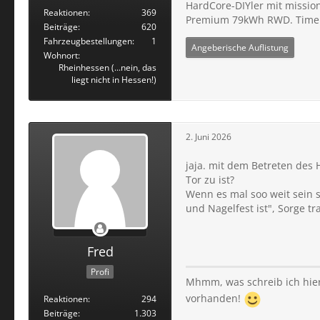
HardCore-DIYler mit missio
Reaktionen
369
Premium 79kWh RWD. Timelin
Beiträge
620
Fahrzeugbestellungen
1
Angeberische Auflistung
Wohnort
Rheinhessen (...nein, das
liegt nicht in Hessen!)
2. Juni 2026
jaja. mit dem Betreten de
Tor zu ist?
Wenn es mal soo weit sein s
und Nagelfest ist", Sorge tr
Fred
Profi
Mhmm, was schreib ich hie
vorhanden!
Reaktionen
294
Beiträge
1.303