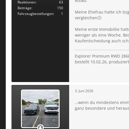
Risiko.
Reaktionen
63
Beiträge
150
Meine Ehefrau hatte ich bzg
Fahrzeugbestellungen
1
vergleichen🙂
Meine erste Immobillie hatt
weniger als eine Woche. Be
Kaufentscheidung auch sc
Explorer Premium RWD 286P
bestellt 10.02.26, produzie
3. Juni 2026
…wenn du mindestens einmal
ganz besondere und herausra