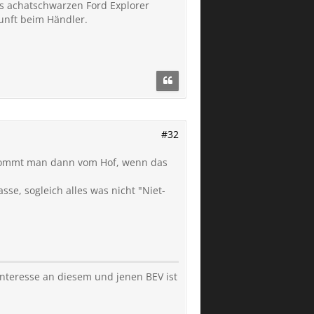
s achatschwarzen Ford Explorer
unft beim Händler.
#32
 kommt man dann vom Hof, wenn das
se, sogleich alles was nicht "Niet-
nteresse an diesem und jenen BEV ist