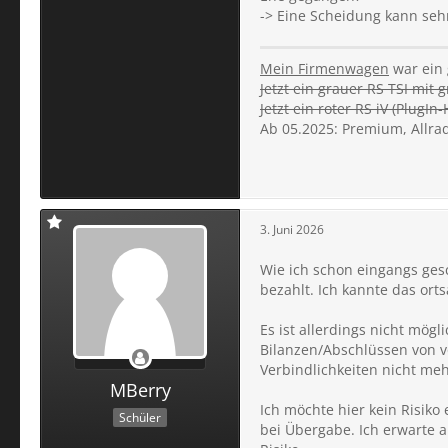
-> Eine Scheidung kann sehr
Mein Firmenwagen
war ein 
Jetzt ein grauer RS TSI mit 
Jetzt ein roter RS iV (PlugIn-
Ab 05.2025: Premium, Allrad,
3. Juni 2026
Wie ich schon eingangs ge
bezahlt. Ich kannte das or
Es ist allerdings nicht mög
Bilanzen/Abschlüssen von vor
Verbindlichkeiten nicht me
MBerry
Ich möchte hier kein Risik
Schüler
bei Übergabe. Ich erwarte 