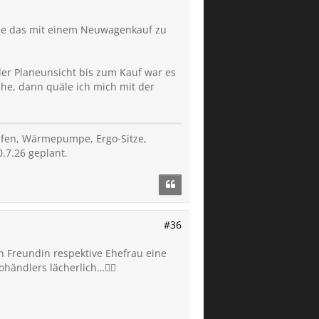
 Idee das mit einem Neuwagenkauf zu
 der Planeunsicht bis zum Kauf war es
he, dann quäle ich mich mit der
ifen, Wärmepumpe, Ergo-Sitze,
.7.26 geplant.
#36
 Freundin respektive Ehefrau eine
ändlers lächerlich…😵‍💫