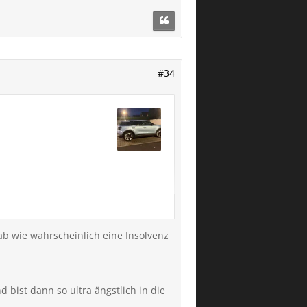
#34
ab wie wahrscheinlich eine Insolvenz
 ermöglicht ja auch
 bist dann so ultra ängstlich in die