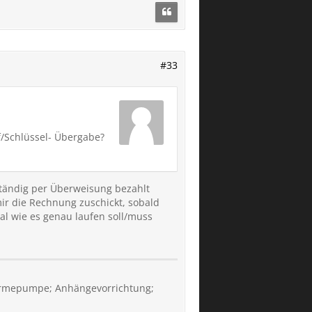
#33
f/Schlüssel- Übergabe?
lständig per Überweisung bezahlt
ir die Rechnung zuschickt, sobald
al wie es genau laufen soll/muss
 Wärmepumpe; Anhängevorrichtung;