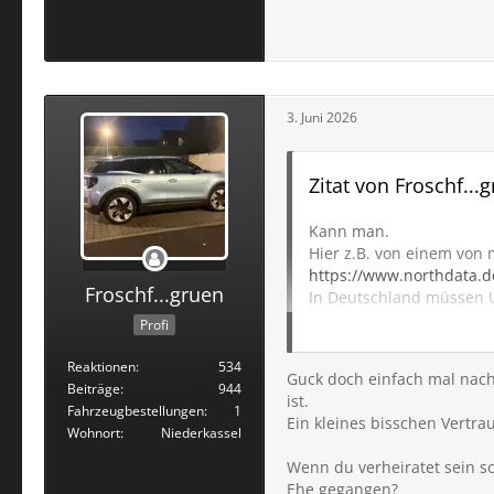
3. Juni 2026
Zitat von Froschf...
Kann man.
Hier z.B. von einem von
https://www.northdata
Froschf...gruen
In Deutschland müssen U
Dieser kann jeder beim 
Profi
Oder ein Unternehmen wie 
Für Details muss man sic
Reaktionen
534
Guck doch einfach mal nach 
Aber zu sehen, wieviel 
Beiträge
944
ist.
schon eine grobe Absch
Fahrzeugbestellungen
1
Ein kleines bisschen Vertra
Wohnort
Niederkassel
Wenn du verheiratet sein sol
Ehe gegangen?