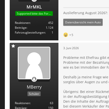
MrMKL
Auslieferung August 2026?:
Supported bitte das Forum
Datenübersicht mein Auto
Reaktionen
452
Beiträge
1.124
Fahrzeugbestellungen
1
5
3. Juni 2026
Probleme mit Ehefrau gibt e
Probleme mit der Bezahlung
wie es bei Immobilien der Fal
Deshalb ja meine Frage wie 
sorglos über Augen zu und d
MBerry
Übrigens: Bei einer Rückme
Schüler
in der Auftragsbestätigung 
Den die Inhalte der Auftrag
Reaktionen
63
bei diesem Verkäufer der P
Beiträge
150