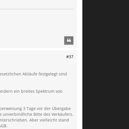
#37
setzlichen Abläufe festgelegt sind
sondern ein breites Spektrum von
Überweisung 3 Tage vor der Übergabe
 unverbindliche Bitte des Verkäufers.
nterschrieben. Aber vielleicht stand
AGB.