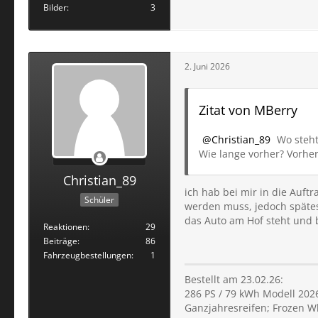
Bilder
3
2. Juni 2026
Zitat von MBerry
Christian_89
Wo steht
Wie lange vorher? Vorher
Christian_89
ich hab bei mir in die Auft
Schüler
werden muss, jedoch spätes
das Auto am Hof steht und b
Reaktionen
29
Beiträge
86
Fahrzeugbestellungen
1
Bestellt am 23.02.26:
286 PS / 79 kWh Modell 202
Ganzjahresreifen; Frozen W