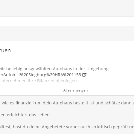
gruen
 mir beliebig ausgewählten Autohaus in der Umgebung:
.de/Autoh…t%20Siegburg%20HRA%201153
nternehmen ihre Bilanzen offenlegen.
Amtsgericht einsehen.
Alles anzeigen
z.B. Northdata holt sich diese und stellt sie im Internet bereit.
h auf der Website registrieren.
wie es finanziell um dein Autohaus bestellt ist und schätze dann 
Gewinn/Umsatz ein Unternehmen in den letzten Jahren gemacht hat
ätzung der Unternehmenslage.
uen erleichtert das Leben.
ltest, hast du deine Angebetete vorher auch so kritisch geprüft und