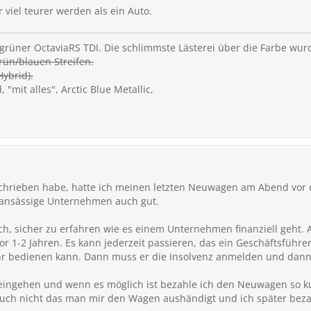
 viel teurer werden als ein Auto.
grüner OctaviaRS TDI. Die schlimmste Lästerei über die Farbe wu
grün/blauen Streifen.
Hybrid).
 "mit alles", Arctic Blue Metallic,
schrieben habe, hatte ich meinen letzten Neuwagen am Abend vor
tsansässige Unternehmen auch gut.
lich, sicher zu erfahren wie es einem Unternehmen finanziell geht.
 1-2 Jahren. Es kann jederzeit passieren, das ein Geschäftsführer f
hr bedienen kann. Dann muss er die Insolvenz anmelden und dann 
o eingehen und wenn es möglich ist bezahle ich den Neuwagen so k
auch nicht das man mir den Wagen aushändigt und ich später bezah