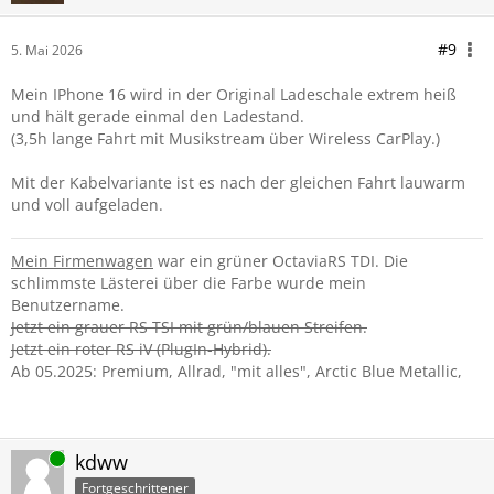
#9
5. Mai 2026
Mein IPhone 16 wird in der Original Ladeschale extrem heiß
und hält gerade einmal den Ladestand.
(3,5h lange Fahrt mit Musikstream über Wireless CarPlay.)
Mit der Kabelvariante ist es nach der gleichen Fahrt lauwarm
und voll aufgeladen.
Mein Firmenwagen
war ein grüner OctaviaRS TDI. Die
schlimmste Lästerei über die Farbe wurde mein
Benutzername.
Jetzt ein grauer RS TSI mit grün/blauen Streifen.
Jetzt ein roter RS iV (PlugIn-Hybrid).
Ab 05.2025: Premium, Allrad, "mit alles", Arctic Blue Metallic,
Online
kdww
Fortgeschrittener