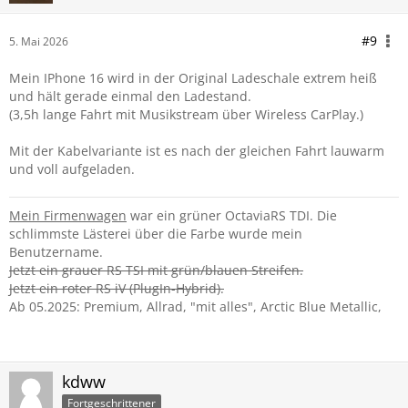
#9
5. Mai 2026
Mein IPhone 16 wird in der Original Ladeschale extrem heiß
und hält gerade einmal den Ladestand.
(3,5h lange Fahrt mit Musikstream über Wireless CarPlay.)
Mit der Kabelvariante ist es nach der gleichen Fahrt lauwarm
und voll aufgeladen.
Mein Firmenwagen
war ein grüner OctaviaRS TDI. Die
schlimmste Lästerei über die Farbe wurde mein
Benutzername.
Jetzt ein grauer RS TSI mit grün/blauen Streifen.
Jetzt ein roter RS iV (PlugIn-Hybrid).
Ab 05.2025: Premium, Allrad, "mit alles", Arctic Blue Metallic,
kdww
Fortgeschrittener