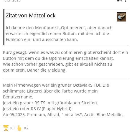
1. Juli 2025
Zitat von Matzollock
Ich kenne den Menüpunkt „Optimieren“, aber danach
erwarte ich eigentlich einen Button, mit dem ich die
Funktion ein- und ausschalten kann,
Kurz gesagt, wenn es was zu optimieren gibt erscheint dort ein
Button mit dem du die Optimierung einschalten kannst.
Wie schon vorher geschrieben, gibt es aktuell nichts zu
optimieren. Daher die Meldung.
Mein Firmenwagen
war ein grüner OctaviaRS TDI. Die
schlimmste Lästerei über die Farbe wurde mein
Benutzername.
Jetzt ein grauer RS TSI mit grün/blauen Streifen.
Jetzt ein roter RS iV (PlugIn-Hybrid).
Ab 05.2025: Premium, Allrad, "mit alles", Arctic Blue Metallic,
1
2