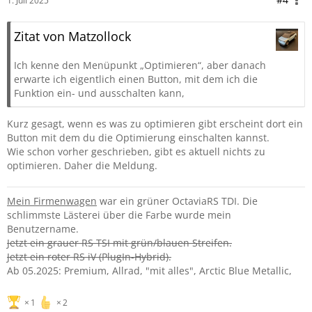
1. Juli 2025
Zitat von Matzollock
Ich kenne den Menüpunkt „Optimieren“, aber danach
erwarte ich eigentlich einen Button, mit dem ich die
Funktion ein- und ausschalten kann,
Kurz gesagt, wenn es was zu optimieren gibt erscheint dort ein
Button mit dem du die Optimierung einschalten kannst.
Wie schon vorher geschrieben, gibt es aktuell nichts zu
optimieren. Daher die Meldung.
Mein Firmenwagen
war ein grüner OctaviaRS TDI. Die
schlimmste Lästerei über die Farbe wurde mein
Benutzername.
Jetzt ein grauer RS TSI mit grün/blauen Streifen.
Jetzt ein roter RS iV (PlugIn-Hybrid).
Ab 05.2025: Premium, Allrad, "mit alles", Arctic Blue Metallic,
1
2