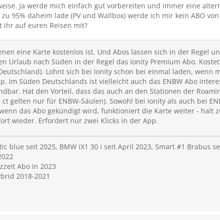
eise. Ja werde mich einfach gut vorbereiten und immer eine altern
h zu 95% daheim lade (PV und Wallbox) werde ich mir kein ABO vo
 ihr auf euren Reisen mit?
 denen eine Karte kostenlos ist. Und Abos lassen sich in der Regel 
den Urlaub nach Süden in der Regel das Ionity Premium Abo. Koste
 Deutschland). Lohnt sich bei Ionity schon bei einmal laden, wenn
. Im Süden Deutschlands ist vielleicht auch das ENBW Abo interes
dbar. Hat den Vorteil, dass das auch an den Stationen der Roaming
9 ct gelten nur für ENBW-Säulen). Sowohl bei Ionity als auch bei E
wenn das Abo gekündigt wird, funktioniert die Karte weiter - halt
t wieder. Erfordert nur zwei Klicks in der App.
ic blue seit 2025, BMW iX1 30 i seit April 2023, Smart #1 Brabus s
2022
zzeit Abo in 2023
ybrid 2018-2021