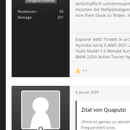
Fortgeschrittener
wirtschaftlich uninteressant
müssten die Stellplatzeige
Reaktionen
65
eine freie Säule zu finden,
Beiträge
201
Explorer AWD 79 kWh in arct
Hyundai Ioniq 5 AWD 2021-
Tesla Model Y 6 Monate Kur
BMW 225iX Active Tourer H
1
9. Januar 2026
Zitat von Quaputzi
Ohne es genau zu wissen
frequentiert sind.