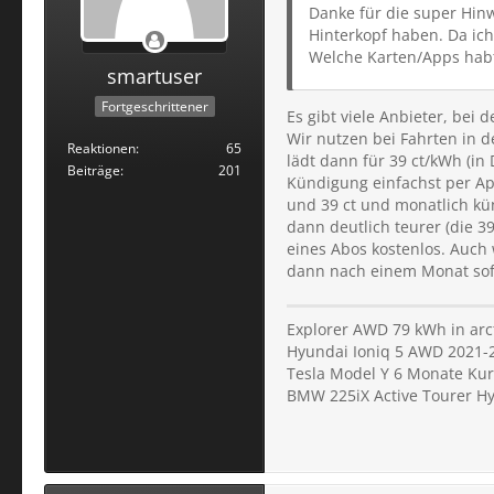
Danke für die super Hinw
Hinterkopf haben. Da ic
Welche Karten/Apps habt
smartuser
Fortgeschrittener
Es gibt viele Anbieter, bei
Wir nutzen bei Fahrten in 
Reaktionen
65
lädt dann für 39 ct/kWh (in
Beiträge
201
Kündigung einfachst per App
und 39 ct und monatlich kün
dann deutlich teurer (die 3
eines Abos kostenlos. Auch 
dann nach einem Monat sofor
Explorer AWD 79 kWh in arct
Hyundai Ioniq 5 AWD 2021-
Tesla Model Y 6 Monate Kur
BMW 225iX Active Tourer H