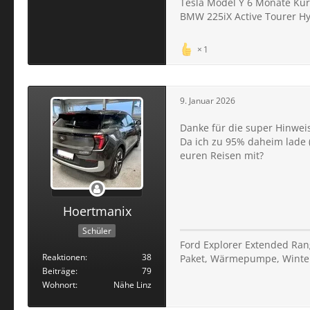
Tesla Model Y 6 Monate Kur
BMW 225iX Active Tourer H
1
9. Januar 2026
Danke für die super Hinweis
Da ich zu 95% daheim lade 
euren Reisen mit?
Hoertmanix
Schüler
Ford Explorer Extended Rang
Reaktionen
38
Paket, Wärmepumpe, Winter
Beiträge
79
Wohnort
Nähe Linz