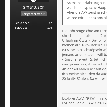
So meine Erfahrung aus d
smartuser
war keine typische Haupt
Aber die APP zeigt ja sc
Fortgeschrittener
würde mir auch schon al
Reaktionen
65
Beiträge
201
Die Fahrzeugdichte am Fernp
ohnehin mehr als man fährt.
Urlaub im Ötztal). Die Ioni
meinen auf 100% laden zu m
80%, bei 80% abstöpseln wür
jemand anders laden will b
wünschenswert. Es tut nicht
man genauso gut einen Lade
An der A8 haben wir auf der
(ich meine nicht den da au
20 Ionity-Säulen. Da war es 
Explorer AWD 79 kWh in arct
Hyundai Ioniq 5 AWD 2021-