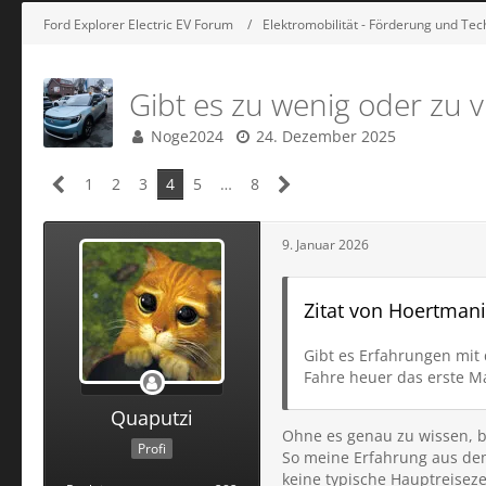
Ford Explorer Electric EV Forum
Elektromobilität - Förderung und Tec
Gibt es zu wenig oder zu v
Noge2024
24. Dezember 2025
1
2
3
4
5
…
8
9. Januar 2026
Zitat von Hoertman
Gibt es Erfahrungen mit
Fahre heuer das erste M
Quaputzi
Ohne es genau zu wissen, b
Profi
So meine Erfahrung aus dem 
keine typische Hauptreiseze