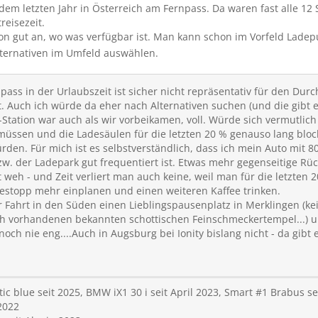
em letzten Jahr in Österreich am Fernpass. Da waren fast alle 12 
reisezeit.
hon gut an, wo was verfügbar ist. Man kann schon im Vorfeld Ladep
ternativen im Umfeld auswählen.
ass in der Urlaubszeit ist sicher nicht repräsentativ für den Durc
 Auch ich würde da eher nach Alternativen suchen (und die gibt es
ty-Station war auch als wir vorbeikamen, voll. Würde sich vermutli
üssen und die Ladesäulen für die letzten 20 % genauso lang block
den. Für mich ist es selbstverständlich, dass ich mein Auto mit 8
zw. der Ladepark gut frequentiert ist. Etwas mehr gegenseitige R
 weh - und Zeit verliert man auch keine, weil man für die letzten 2
stopp mehr einplanen und einen weiteren Kaffee trinken.
 Fahrt in den Süden einen Lieblingspausenplatz in Merklingen (kein
ch vorhandenen bekannten schottischen Feinschmeckertempel...) u
noch nie eng....Auch in Augsburg bei Ionity bislang nicht - da gibt 
ic blue seit 2025, BMW iX1 30 i seit April 2023, Smart #1 Brabus s
2022