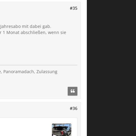
#35
 Jahresabo mit dabei gab.
r 1 Monat abschließen, wenn sie
tze, Panoramadach, Zulassung
#36