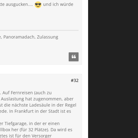
kte ausgucken....
und ich würde
tze, Panoramadach, Zulassung
#32
. Auf Fernreisen (auch zu
 die Auslastung hat zugenommen, aber
t die nächste Ladesäule in der Regel
e. In Frankfurt in der Stadt ist es
r Tiefgarage, in der er einen
lbox her (für 32 Plätze). Da wird es
tes ist für den Versorger