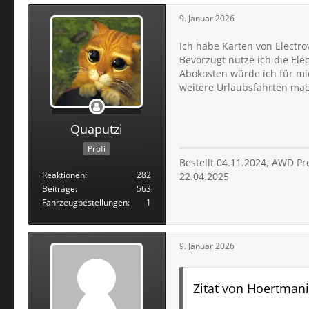
9. Januar 2026
Ich habe Karten von Electro
Bevorzugt nutze ich die Ele
Abokosten würde ich für mi
weitere Urlaubsfahrten mach
Quaputzi
Profi
Bestellt 04.11.2024, AWD P
Reaktionen
282
22.04.2025
Beiträge
563
Fahrzeugbestellungen
1
9. Januar 2026
Zitat von Hoertman