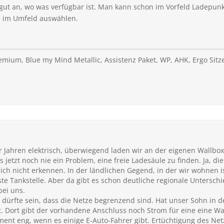
 gut an, wo was verfügbar ist. Man kann schon im Vorfeld Ladepun
n im Umfeld auswählen.
remium, Blue my Mind Metallic, Assistenz Paket, WP, AHK, Ergo Si
er Jahren elektrisch, überwiegend laden wir an der eigenen Wallbox
is jetzt noch nie ein Problem, eine freie Ladesäule zu finden. Ja,
ch nicht erkennen. In der ländlichen Gegend, in der wir wohnen is
te Tankstelle. Aber da gibt es schon deutliche regionale Unterschied
bei uns.
dürfte sein, dass die Netze begrenzend sind. Hat unser Sohn in de
bt. Dort gibt der vorhandene Anschluss noch Strom für eine eine Wal
nt eng, wenn es einige E-Auto-Fahrer gibt. Ertüchtigung des Netz