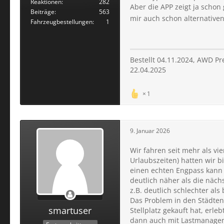
Reaktionen
282
Aber die APP zeigt ja schon
Beiträge
563
mir auch schon alternative
Fahrzeugbestellungen
1
Bestellt 04.11.2024, AWD P
22.04.2025
1
9. Januar 2026
Wir fahren seit mehr als vi
Urlaubszeiten) hatten wir b
einen echten Engpass kann i
deutlich näher als die nächs
z.B. deutlich schlechter als 
Das Problem in den Städten 
smartuser
Stellplatz gekauft hat, erle
dann auch mit Lastmanageme