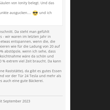
Säulen von Ionity belegt. Und das
unkte ausgucken....
und ich
hschnitt. Da steht man gefühlt
 - wir waren im letzten Jahr in
ch etwas entspannen, wenn die, die
ieren wie für die Ladung von 20 auf
0% abstöpsle, wenn ich sehe, dass
ücksichtnahme wäre da schön und
0 % extrem viel Zeit braucht. Da kann
e Raststätte), da gibt es gutes Essen
nd vor der Tür 24 Tesla und mehr als
es auch eine gute Bäckerei.
eit September 2023