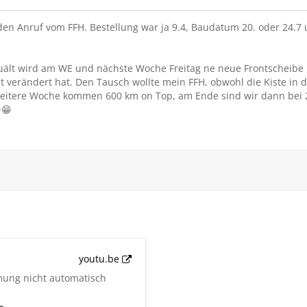
den Anruf vom FFH. Bestellung war ja 9.4, Baudatum 20. oder 24.7
uält wird am WE und nächste Woche Freitag ne neue Frontscheibe 
icht verändert hat. Den Tausch wollte mein FFH, obwohl die Kiste in
e weitere Woche kommen 600 km on Top, am Ende sind wir dann bei
😁
youtu.be
mung nicht automatisch