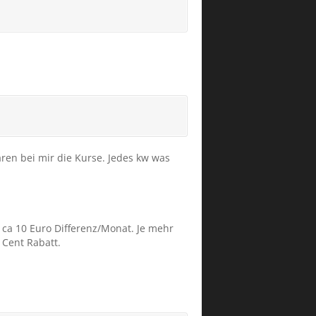
ären bei mir die Kurse. Jedes kw was
 ca 10 Euro Differenz/Monat. Je mehr
 Cent Rabatt.