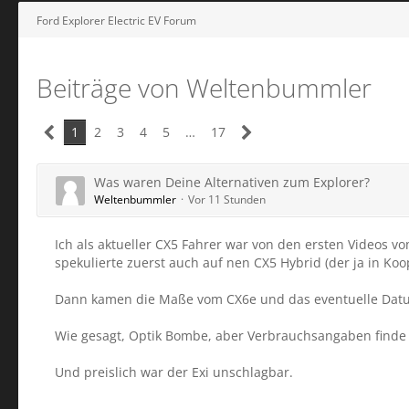
Ford Explorer Electric EV Forum
Beiträge von Weltenbummler
1
2
3
4
5
…
17
Was waren Deine Alternativen zum Explorer?
Weltenbummler
Vor 11 Stunden
Ich als aktueller CX5 Fahrer war von den ersten Videos vo
spekulierte zuerst auch auf nen CX5 Hybrid (der ja in Koop
Dann kamen die Maße vom CX6e und das eventuelle Datum, p
Wie gesagt, Optik Bombe, aber Verbrauchsangaben finde i
Und preislich war der Exi unschlagbar.