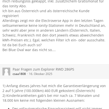
mich reibungslos geklappt, inkl. zusätzlichem Gratismonat für
das Ionity Abo.
Ich bin aus Österreich und als österreichische Kunde
registriert
Allerdings zeigt mir die Electroverse App in den letzten Tagen
seltsamerweise keine Ionity-Stationen mehr in Deutschland an,
sehr wohl aber jene in anderen Ländern (Österreich, Italien,
Schweiz, Frankreich mit den dort jeweils etwas abweichenden
kWh-Preisen etc.). Egal, welchen Filter ich ein- oder ausschalte.
Ist da bei Euch auch so?
Bei Blue Oval war das nicht so....
Paar Fragen zum Explorer RWD 286PS
csaa1808
16. Oktober 2025
1) Anfang dieses Jahres hat mich die Garantieverlängerung von
2 auf 5 Jahre (100.000km) 460 EUR gekostent (Österreich)
2) Kinderkrankheiten gab's bei mir nach ca. 7 Monaten und
18.000 km keine mit folgenden kleinen Ausnamen:
Der vollautomatische Einparkassistent will nicht immer