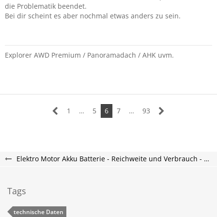
Hat jemand ähnliches festgestellt, gibts Hinweise was die
die Problematik beendet.
Werkstatt tun kann?
Bei dir scheint es aber nochmal etwas anders zu sein.
Vielen Dank
Hans 60
Explorer AWD Premium / Panoramadach / AHK uvm.
1
…
5
6
7
…
93
Elektro Motor Akku Batterie - Reichweite und Verbrauch - Explorer Electric Forum
Tags
technische Daten