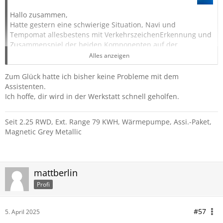
Hallo zusammen,
Hatte gestern eine schwierige Situation, Navi und
Tempomat allesbestens mit VerkehrszeichenErkennung und
Zusammenspiel der beiden Komponenten auf der
Autobahn, bis die Meldung kam „keine Daten für diese
Alles anzeigen
Gegend“, „Keine Verkehrszeichenerkennung“.
Der Explorer bremste unvermittelt von 130km/h auf 20 kmh/
Zum Glück hatte ich bisher keine Probleme mit dem
Achtung Autobahnfahrt!!
Assistenten.
Weiter ohne Navi aber mit Tempomat, alle möglichen
Ich hoffe, dir wird in der Werkstatt schnell geholfen.
Tempobeschränkungen wurden eingespielt, plötzlich auf
Überholspur wieder Bremseingriff, dann habe ich alle Helfer
Seit 2.25 RWD, Ext. Range 79 KWH, Wärmepumpe, Assi.-Paket,
ausgeschaltet.
Magnetic Grey Metallic
Hat jemand ähnliches festgestellt, gibts Hinweise was die
Werkstatt tun kann?
Vielen Dank
Hans 60
mattberlin
Profi
#57
5. April 2025