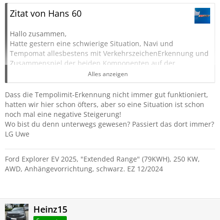
Zitat von Hans 60
Hallo zusammen,
Hatte gestern eine schwierige Situation, Navi und
Tempomat allesbestens mit VerkehrszeichenErkennung und
Zusammenspiel der beiden Komponenten auf der
Autobahn, bis die Meldung kam „keine Daten für diese
Alles anzeigen
Gegend“, „Keine Verkehrszeichenerkennung“.
Der Explorer bremste unvermittelt von 130km/h auf 20 kmh/
Dass die Tempolimit-Erkennung nicht immer gut funktioniert,
Achtung Autobahnfahrt!!
hatten wir hier schon öfters, aber so eine Situation ist schon
Weiter ohne Navi aber mit Tempomat, alle möglichen
noch mal eine negative Steigerung!
Tempobeschränkungen wurden eingespielt, plötzlich auf
Wo bist du denn unterwegs gewesen? Passiert das dort immer?
Überholspur wieder Bremseingriff, dann habe ich alle Helfer
LG Uwe
ausgeschaltet.
Hat jemand ähnliches festgestellt, gibts Hinweise was die
Ford Explorer EV 2025, "Extended Range" (79KWH), 250 KW,
Werkstatt tun kann?
AWD, Anhängevorrichtung, schwarz. EZ 12/2024
Vielen Dank
Hans 60
Heinz15