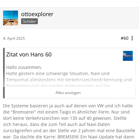
ottoexplorer
Schüler
#60
8. April 2025
Zitat von Hans 60
Hallo zusammen,
Hatte gestern eine schwierige Situation, Navi und
Tempomat allesbestens mit VerkehrszeichenErkennung und
Zusammenspiel der beiden Komponenten auf der
Autobahn, bis die Meldung kam „keine Daten für diese
Alles anzeigen
Gegend“, „Keine Verkehrszeichenerkennung“.
Der Explorer bremste unvermittelt von 130km/h auf 20 kmh/
Die Systeme basieren ja auch auf denen von VW und ich hatte
Achtung Autobahnfahrt!!
die "Bremserei" mit einem Taigo in ähnlicher Form. Nur sind
Weiter ohne Navi aber mit Tempomat, alle möglichen
dort keine Verkehrszeichen von 130 auf 40 gewesen. Stellte
Tempobeschränkungen wurden eingespielt, plötzlich auf
sich heraus, dass die zum Teil auch auf Navi-Daten
Überholspur wieder Bremseingriff, dann habe ich alle Helfer
zurückgreifen und an der Stelle vor 2 Jahren mal eine Baustelle
ausgeschaltet.
war. Da dachte die Karre: BREMSEN! Ein Navi-Update hat dann