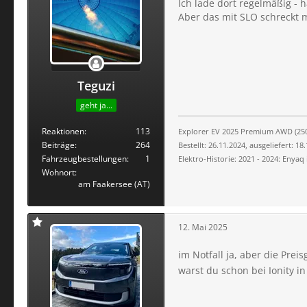
Ich lade dort regelmäßig - h
Aber das mit SLO schreckt 
Teguzi
geht ja...
Reaktionen
113
Explorer EV 2025 Premium AWD (250 
Beiträge
264
Bestellt: 26.11.2024, ausgeliefert: 18
Fahrzeugbestellungen
1
Elektro-Historie: 2021 - 2024: Enyaq
Wohnort
am Faakersee (AT)
12. Mai 2025
im Notfall ja, aber die Prei
warst du schon bei Ionity in