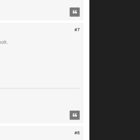
#7
olt.
#8