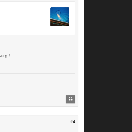
sorgt!
#4