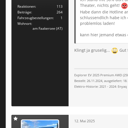
Theater, nichts geht!
Reaktionen
113
Habe dann die Hotline ang
Beiträge
264
schlussendlich habe ich
Fahrzeugbestellungen
1
problemlos laden!
Wohnort
am Faakersee (AT)
kann hier jemand etwas 
Klingt ja gruselig...
Gut f
Explorer EV 2025 Premium AWD (250 
Bestellt: 26.11.2024, ausgeliefert: 18
Elektro-Historie: 2021 - 2024: Enyaq
12. Mai 2025