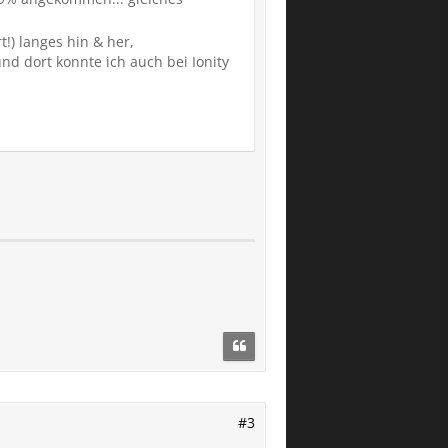
t!) langes hin & her,
d dort konnte ich auch bei Ionity
#3