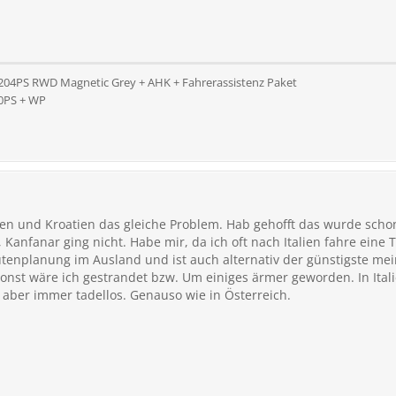
 204PS RWD Magnetic Grey + AHK + Fahrerassistenz Paket
10PS + WP
ien und Kroatien das gleiche Problem. Hab gehofft das wurde sc
t, Kanfanar ging nicht. Habe mir, da ich oft nach Italien fahre ein
utenplanung im Ausland und ist auch alternativ der günstigste me
nst wäre ich gestrandet bzw. Um einiges ärmer geworden. In Italien
t aber immer tadellos. Genauso wie in Österreich.