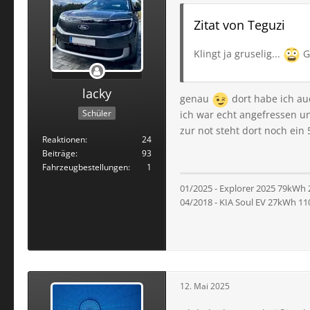
Zitat von Teguzi
Klingt ja gruselig...
Gu
lacky
genau
dort habe ich au
Schüler
ich war echt angefressen u
zur not steht dort noch ein
Reaktionen
24
Beiträge
93
Fahrzeugbestellungen
1
01/2025 - Explorer 2025 79kWh
04/2018 - KIA Soul EV 27kWh 1
12. Mai 2025