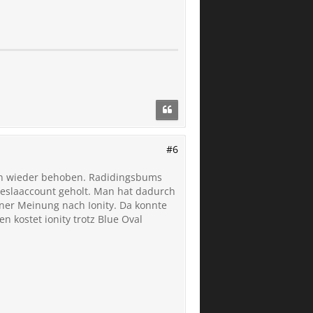
#6
hon wieder behoben. Radidingsbums
e Teslaaccount geholt. Man hat dadurch
iner Meinung nach Ionity. Da konnte
 kostet ionity trotz Blue Oval