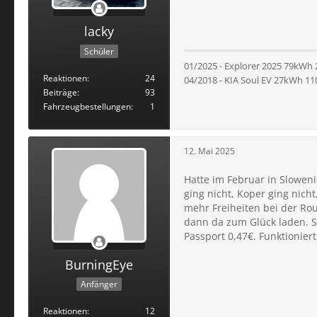
lacky
Schüler
01/2025 - Explorer 2025 79kWh
Reaktionen
24
04/2018 - KIA Soul EV 27kWh 1
Beiträge
93
Fahrzeugbestellungen
1
12. Mai 2025
Hatte im Februar in Slowen
ging nicht, Koper ging nich
mehr Freiheiten bei der Ro
dann da zum Glück laden. So
Passport 0,47€. Funktionier
BurningEye
Anfänger
Reaktionen
12