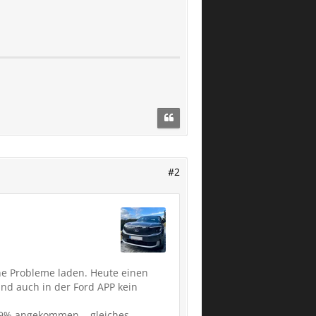
#2
hne Probleme laden. Heute einen
und auch in der Ford APP kein
t 9% angekommen... gleiches