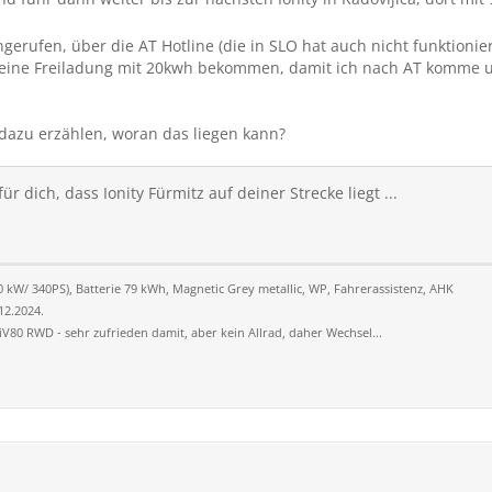
erufen, über die AT Hotline (die in SLO hat auch nicht funktionier
 eine Freiladung mit 20kwh bekommen, damit ich nach AT komme un
dazu erzählen, woran das liegen kann?
ür dich, dass Ionity Fürmitz auf deiner Strecke liegt ...
kW/ 340PS), Batterie 79 kWh, Magnetic Grey metallic, WP, Fahrerassistenz, AHK
.12.2024.
 iV80 RWD - sehr zufrieden damit, aber kein Allrad, daher Wechsel...