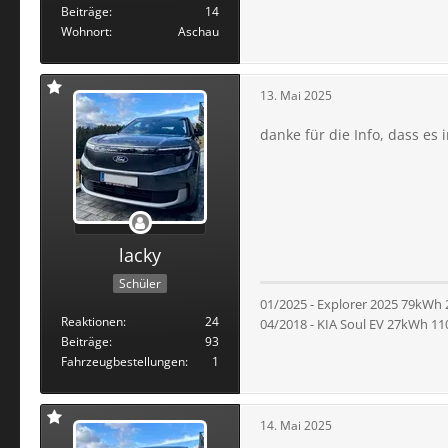
Beiträge
14
Wohnort
Aschau
13. Mai 2025
danke für die Info, dass es 
lacky
Schüler
01/2025 - Explorer 2025 79kWh
Reaktionen
24
04/2018 - KIA Soul EV 27kWh 1
Beiträge
93
Fahrzeugbestellungen
1
14. Mai 2025