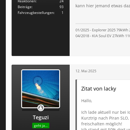
Reaktionen
24
kann hier jemand etwas daz
Beiträge
93
Fahrzeugbestellungen
1
01/2025 - Explorer 2025 79kWh
04/2018 - KIA Soul EV 27kWh 1
12. Mai 2025
Zitat von lacky
Hallo,
Ich lade aktuell nur bei
Teguzi
Kurztrip nach Piran SLO,
freischalten möglich!
geht ja...
Ich stand mit 50% dort u