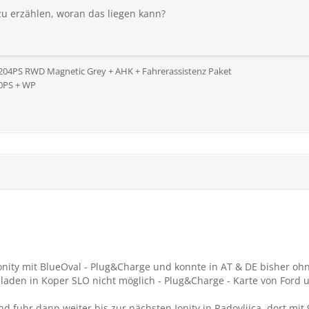
u erzählen, woran das liegen kann?
 204PS RWD Magnetic Grey + AHK + Fahrerassistenz Paket
10PS + WP
 Ionity mit BlueOval - Plug&Charge und konnte in AT & DE bisher o
 laden in Koper SLO nicht möglich - Plug&Charge - Karte von Ford 
nd fuhr dann weiter bis zur nächsten Ionity in Radovljica, dort mi