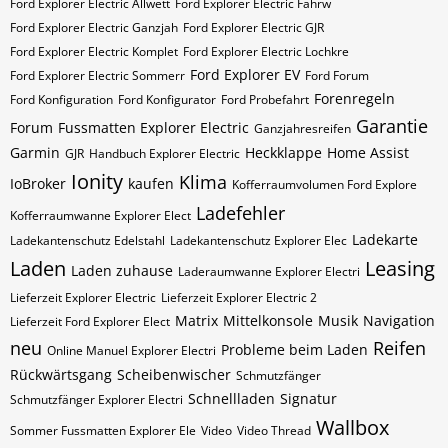
Ford Explorer Electric Allwett
Ford Explorer Electric Fahrw
Ford Explorer Electric Ganzjah
Ford Explorer Electric GJR
Ford Explorer Electric Komplet
Ford Explorer Electric Lochkre
Ford Explorer EV
Ford Explorer Electric Sommerr
Ford Forum
Forenregeln
Ford Konfiguration
Ford Konfigurator
Ford Probefahrt
Garantie
Forum
Fussmatten Explorer Electric
Ganzjahresreifen
Garmin
Heckklappe
Home Assist
GJR
Handbuch Explorer Electric
Ionity
Klima
IoBroker
kaufen
Kofferraumvolumen Ford Explore
Ladefehler
Kofferraumwanne Explorer Elect
Ladekarte
Ladekantenschutz Edelstahl
Ladekantenschutz Explorer Elec
Laden
Leasing
Laden zuhause
Laderaumwanne Explorer Electri
Lieferzeit Explorer Electric
Lieferzeit Explorer Electric 2
Matrix
Mittelkonsole
Musik
Navigation
Lieferzeit Ford Explorer Elect
neu
Reifen
Probleme beim Laden
Online Manuel Explorer Electri
Rückwärtsgang
Scheibenwischer
Schmutzfänger
Schnellladen
Signatur
Schmutzfänger Explorer Electri
Wallbox
Sommer Fussmatten Explorer Ele
Video
Video Thread