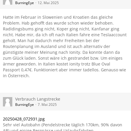
BurningEye
12. Mai 2025
Hatte im Februar in Slowenien und Kroatien das gleiche
Problem. Hab gehofft das wurde schon wieder behoben.
Radidingsbums ging nicht, Koper ging nicht, Kanfanar ging
nicht. Habe mir, da ich oft nach Italien fahre eine Teslaaccount
geholt. Man hat dadurch mehr Freiheiten bei der
Routenplanung im Ausland und ist auch alternativ der
günstigste meiner Meinung nach Ionity. Da konnte dann da
zum Glück laden. Sonst wäre ich gestrandet bzw. Um einiges
ärmer geworden. In Italien kostet ionity trotz Blue Oval
Passport 0,47€. Funktioniert aber immer tadellos. Genauso wie
in Österreich.
Verbrauch Langstrecke
BurningEye
7. Mai 2025
20250428_072931.jpg
Sehr viel Autobahn (Pendelstrecke täglich 170km, 90% davon
AB) und einige Bergpässe und Urlaubsfahrten.