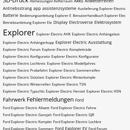
3D-Druck
Akku
Allwetterreifen
Abmessungen Kofferraum
Antriebsstrang
app
assistenzsysteme
Auslieferung Explorer Electric
Batterie
Bedienungsanleitung Explorer E
Benutzerhandbuch Explorer Elec
Display
Electroverse
Elektrosystem
Betriebsanleitung Explorer Ele
Explorer
Explorer Electric AHK
Explorer Electric Anhängelast
Explorer Electric Ausstattung
Explorer Electric Anhängerkupp
Explorer Electric Forum
Explorer Electric Kompletträde
Explorer Electric Konfiguratio
Explorer Electric Konfigurator
Explorer Electric Lochkreis
Explorer Electric Modelljahres
Explorer Electric Probefahrt
Explorer Electric Sommerreifen
Explorer Electric Stützlast
Explorer Electric Winterkomple
Explorer Electric Winterreifen
Explorer Electric​​​​ TSN
Explorer Electric​​​​ Typschlü
Explorer Electric​​​​​ Herstel
Explorer Electric​​​​​ HSN
Fehlermeldungen
Fahrwerk
Ford
Ford Explorer Electric Allwett
Ford Explorer Electric Fahrw
Ford Explorer Electric Ganzjah
Ford Explorer Electric GJR
Ford Explorer Electric Komplet
Ford Explorer Electric Lochkre
Ford Explorer EV
Ford Explorer Electric Sommerr
Ford Forum