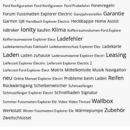
Forenregeln
Ford Konfiguration
Ford Konfigurator
Ford Probefahrt
Garantie
Forum
Fussmatten Explorer Electric
Ganzjahresreifen
Garmin
Heckklappe
Home Assist
GJR
Handbuch Explorer Electric
Ionity
Klima
IoBroker
kaufen
Kofferraumvolumen Ford Explore
Ladefehler
Kofferraumwanne Explorer Elect
Ladekarte
Ladekantenschutz Edelstahl
Ladekantenschutz Explorer Elec
Laden
Leasing
Laden zuhause
Laderaumwanne Explorer Electri
Lieferzeit Explorer Electric
Lieferzeit Explorer Electric 2
Matrix
Mittelkonsole
Musik
Navigation
Lieferzeit Ford Explorer Elect
neu
Reifen
Probleme beim Laden
Online Manuel Explorer Electri
Rückwärtsgang
Scheibenwischer
Schmutzfänger
Schnellladen
Signatur
Schmutzfänger Explorer Electri
Wallbox
Sommer Fussmatten Explorer Ele
Video
Video Thread
Zubehör
Werkstatt
Wärmepumpe
Winter Fussmatten Explorer Ele
Zweitschlüssel