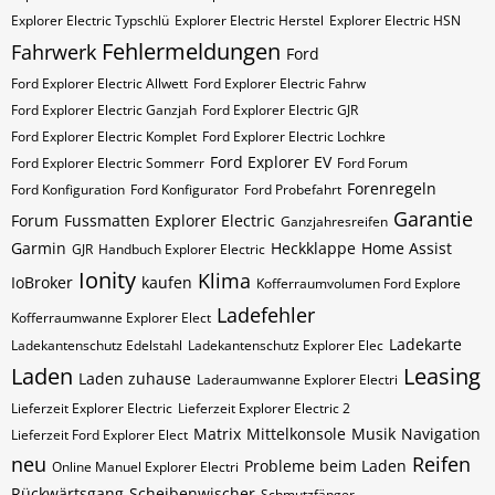
Explorer Electric​​​​ Typschlü
Explorer Electric​​​​​ Herstel
Explorer Electric​​​​​ HSN
Fehlermeldungen
Fahrwerk
Ford
Ford Explorer Electric Allwett
Ford Explorer Electric Fahrw
Ford Explorer Electric Ganzjah
Ford Explorer Electric GJR
Ford Explorer Electric Komplet
Ford Explorer Electric Lochkre
Ford Explorer EV
Ford Explorer Electric Sommerr
Ford Forum
Forenregeln
Ford Konfiguration
Ford Konfigurator
Ford Probefahrt
Garantie
Forum
Fussmatten Explorer Electric
Ganzjahresreifen
Garmin
Heckklappe
Home Assist
GJR
Handbuch Explorer Electric
Ionity
Klima
IoBroker
kaufen
Kofferraumvolumen Ford Explore
Ladefehler
Kofferraumwanne Explorer Elect
Ladekarte
Ladekantenschutz Edelstahl
Ladekantenschutz Explorer Elec
Laden
Leasing
Laden zuhause
Laderaumwanne Explorer Electri
Lieferzeit Explorer Electric
Lieferzeit Explorer Electric 2
Matrix
Mittelkonsole
Musik
Navigation
Lieferzeit Ford Explorer Elect
neu
Reifen
Probleme beim Laden
Online Manuel Explorer Electri
Rückwärtsgang
Scheibenwischer
Schmutzfänger