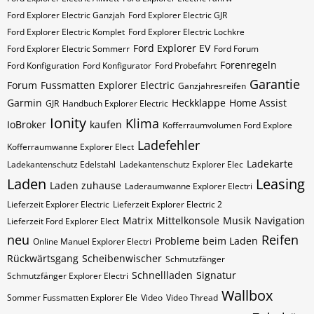
Ford Explorer Electric Ganzjah
Ford Explorer Electric GJR
Ford Explorer Electric Komplet
Ford Explorer Electric Lochkre
Ford Explorer EV
Ford Explorer Electric Sommerr
Ford Forum
Forenregeln
Ford Konfiguration
Ford Konfigurator
Ford Probefahrt
Garantie
Forum
Fussmatten Explorer Electric
Ganzjahresreifen
Garmin
Heckklappe
Home Assist
GJR
Handbuch Explorer Electric
Ionity
Klima
IoBroker
kaufen
Kofferraumvolumen Ford Explore
Ladefehler
Kofferraumwanne Explorer Elect
Ladekarte
Ladekantenschutz Edelstahl
Ladekantenschutz Explorer Elec
Laden
Leasing
Laden zuhause
Laderaumwanne Explorer Electri
Lieferzeit Explorer Electric
Lieferzeit Explorer Electric 2
Matrix
Mittelkonsole
Musik
Navigation
Lieferzeit Ford Explorer Elect
neu
Reifen
Probleme beim Laden
Online Manuel Explorer Electri
Rückwärtsgang
Scheibenwischer
Schmutzfänger
Schnellladen
Signatur
Schmutzfänger Explorer Electri
Wallbox
Sommer Fussmatten Explorer Ele
Video
Video Thread