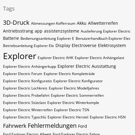
Tags
3D-Druck
Akku
Allwetterreifen
Abmessungen Kofferraum
Antriebsstrang
app
assistenzsysteme
Auslieferung Explorer Electric
Batterie
Bedienungsanleitung Explorer E
Benutzerhandbuch Explorer Elec
Display
Electroverse
Elektrosystem
Betriebsanleitung Explorer Ele
Explorer
Explorer Electric AHK
Explorer Electric Anhängelast
Explorer Electric Ausstattung
Explorer Electric Anhängerkupp
Explorer Electric Forum
Explorer Electric Kompletträde
Explorer Electric Konfiguratio
Explorer Electric Konfigurator
Explorer Electric Lochkreis
Explorer Electric Modelljahres
Explorer Electric Probefahrt
Explorer Electric Sommerreifen
Explorer Electric Stützlast
Explorer Electric Winterkomple
Explorer Electric Winterreifen
Explorer Electric​​​​ TSN
Explorer Electric​​​​ Typschlü
Explorer Electric​​​​​ Herstel
Explorer Electric​​​​​ HSN
Fehlermeldungen
Fahrwerk
Ford
Ford Explorer Electric Allwett
Ford Explorer Electric Fahrw