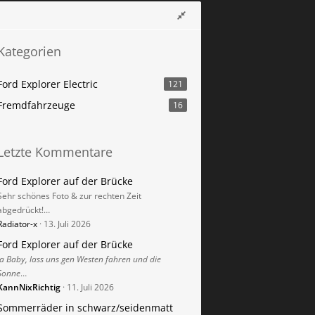
Kategorien
Ford Explorer Electric
121
Fremdfahrzeuge
16
Letzte Kommentare
Ford Explorer auf der Brücke
Sehr schönes Foto & zur rechten Zeit
abgedrückt!…
Radiator-x
13. Juli 2026
Ford Explorer auf der Brücke
Ja Baby, lass uns gen Westen fahren und die
Sonne
…
KannNixRichtig
11. Juli 2026
Sommerräder in schwarz/seidenmatt