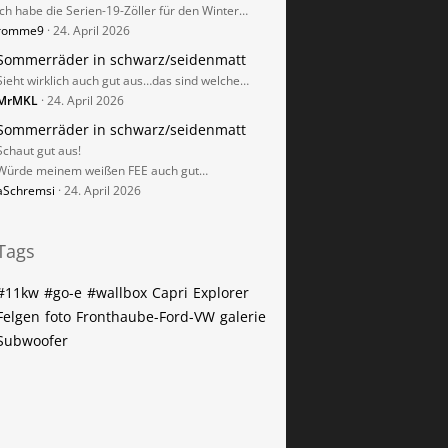
Ich habe die Serien-19-Zöller für den Winter…
romme9
24. April 2026
Sommerräder in schwarz/seidenmatt
Sieht wirklich auch gut aus…das sind welche…
MrMKL
24. April 2026
Sommerräder in schwarz/seidenmatt
Schaut gut aus!
Würde meinem weißen FEE auch gut…
aSchremsi
24. April 2026
Tags
#11kw
#go-e
#wallbox
Capri
Explorer
Felgen
foto
Fronthaube-Ford-VW
galerie
Subwoofer