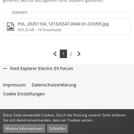
geliefert wurde abzugeben sind 3000km gelaufen.
Dateien
PXL_20251104_121325547.RAW-01.COVER.jpg
455,32 kB – 16 Downloads
1
2
Ford Explorer Electric EV Forum
Impressum
Datenschutzerklärung
Cookie Einstellungen
Diese Seite verwendet Cookies. Durch die Nutzung unserer Seite erklären
Community-Software:
WoltLab Suite™
Sie sich damit einverstanden, dass wir Cookies setzen.
Stil:
Classic
von
cls-design
Weitere Informationen
Schließen