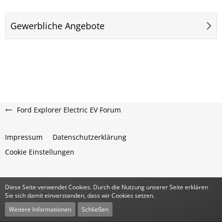
Gewerbliche Angebote
Ford Explorer Electric EV Forum
Impressum
Datenschutzerklärung
Cookie Einstellungen
Diese Seite verwendet Cookies. Durch die Nutzung unserer Seite erklären
Community-Software:
WoltLab Suite™
Sie sich damit einverstanden, dass wir Cookies setzen.
Stil:
Classic
von
cls-design
Weitere Informationen
Schließen