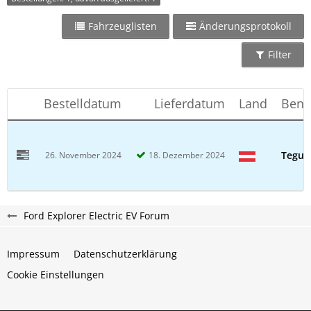
Fahrzeuglisten
Änderungsprotokoll
Filter
Bestelldatum
Lieferdatum
Land
Benu
Teguz
26. November 2024
18. Dezember 2024
Ford Explorer Electric EV Forum
Impressum
Datenschutzerklärung
Cookie Einstellungen