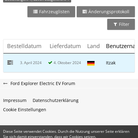
Fahrzeuglisten
Änderungsprotokoll
Filter
Bestelldatum
Lieferdatum
Land
Benutzerna
Itzak
3. April 2024
4. Oktober 2024
Ford Explorer Electric EV Forum
Impressum
Datenschutzerklärung
Cookie Einstellungen
Diese Seite verwendet Cookies. Durch die Nutzung unserer Seite erklären
Community-Software:
WoltLab Suite™
Sie sich damit einverstanden, dass wir Cookies setzen.