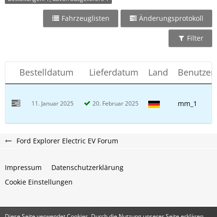
Fahrzeuglisten
Änderungsprotokoll
Filter
Bestelldatum
Lieferdatum
Land
Benutze
mm_1
11. Januar 2025
20. Februar 2025
Ford Explorer Electric EV Forum
Impressum
Datenschutzerklärung
Cookie Einstellungen
Diese Seite verwendet Cookies. Durch die Nutzung unserer Seite erklären