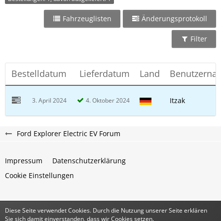
Fahrzeuglisten
Änderungsprotokoll
Filter
Bestelldatum
Lieferdatum
Land
Benutzerna
Itzak
3. April 2024
4. Oktober 2024
Ford Explorer Electric EV Forum
Impressum
Datenschutzerklärung
Cookie Einstellungen
Diese Seite verwendet Cookies. Durch die Nutzung unserer Seite erklären
Community-Software:
WoltLab Suite™
Sie sich damit einverstanden, dass wir Cookies setzen.