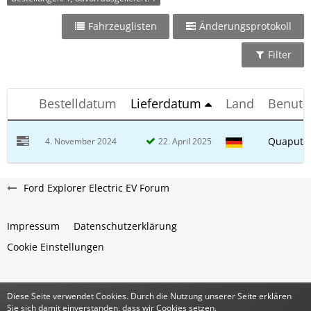
Fahrzeuglisten
Änderungsprotokoll
Filter
Bestelldatum
Lieferdatum
Land
Benutz
Quaputzi
4. November 2024
22. April 2025
Ford Explorer Electric EV Forum
Impressum
Datenschutzerklärung
Cookie Einstellungen
Diese Seite verwendet Cookies. Durch die Nutzung unserer Seite erklären
Community-Software:
WoltLab Suite™
Sie sich damit einverstanden, dass wir Cookies setzen.